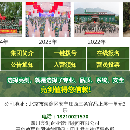
2023年
2022年
202
集团简介
一键拨号
在线报名
公告通知
入营须知
营员投票
公司地址：北京市海淀区安宁庄西三条宜品上层一单元3
层
电话：18210021570
四川亮剑企业管理顾问有限公司
亮剑教育集团法律顾问：四川君合律师事务所