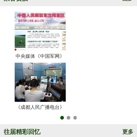
中央媒体《中国军网》
《
《成都人民广播电台》
央
往届精彩回忆
更多