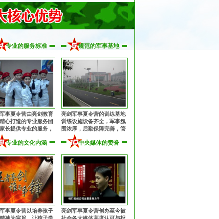
专业的服务标准
规范的军事基地
军事夏令营由亮剑教育
亮剑军事夏令营的训练基地
精心打造的专业服务团
训练设施设备齐全，军事氛
家长提供专业的服务，
围浓厚，后勤保障完善，管
子入营到离营全程提供
理规范安全，纪律作风优
专业的文化内涵
中央媒体的赞誉
、周到的服务！
良，让孩子获得持久、优良
的熏陶！
军事夏令营以培养孩子
亮剑军事夏令营创办至今被
精神为宗旨，让孩子学
社会各大媒体高度认可与报