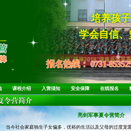
学会自信、坚强 懂
报名热线：
0731-85352
地
课程介绍
入营须知
安全保障
在线报名
亮剑军事夏令营简介
当今社会家庭独生子女偏多，优裕的生活以及父母的过度宠