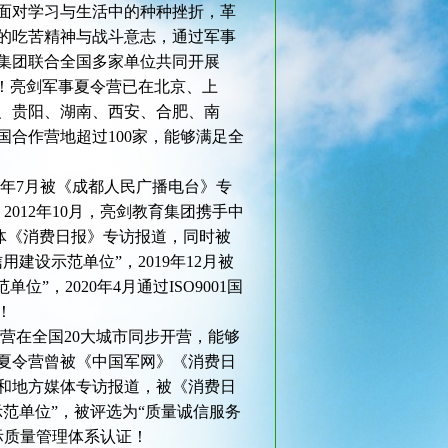
面对学习与生活中的种种挫折，革
的吃苦精神与战斗意志，通过军事
集团联合全国多家单位共同开展
！亮剑军事夏令营已在北京、上
、贵阳、湖南、西安、合肥、南
国合作营地超过100家，能够满足全
2年7月被《成都人民广播电台》专
2012年10月，亮剑教育集团携手中
央媒体《消费日报》专访报道，同时被
建设示范单位”，2019年12月被
”，2020年4月通过ISO9001国
！
营在全国20大城市同步开营，能够
夏令营曾被《中国军网》《消费日
和地方媒体专访报道，被《消费日
范单位”，被评选为“质量诚信服务
国际质量管理体系认证！