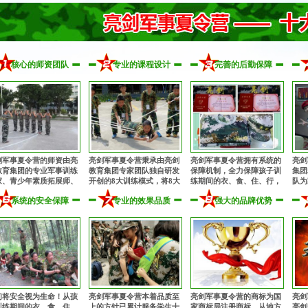
核心的师资团队
专业的课程设计
完善的后勤保障
剑军事夏令营的师资由亮
亮剑军事夏令营秉承由亮剑
亮剑军事夏令营拥有系统的
亮剑
教育集团的专业军事训练
教育集团专家团队独自研发
保障机制，全力保障孩子训
集团
家、青少年素质拓展师、
开创的8大训练模式，将8大
练期间的衣、食、住、行，
队为
理健康教育专家、知名励
专业训练模式有机融为一
为孩子的训练成长提供完善
从孩
系统的安全保障
专业的效果品质
强大的品牌优势
教育专家、畅销书作者共
体，多角度、多方位提升孩
的后勤保障！
细致
组成的核心专业师资团
子的综合素质！
！
们将安全视为生命！从孩
亮剑军事夏令营本着品质至
亮剑军事夏令营的商标为国
亮剑
训练期间的衣、食、住、
上的方针已累计服务学生十
家商标局注册商标，从地方
亮剑