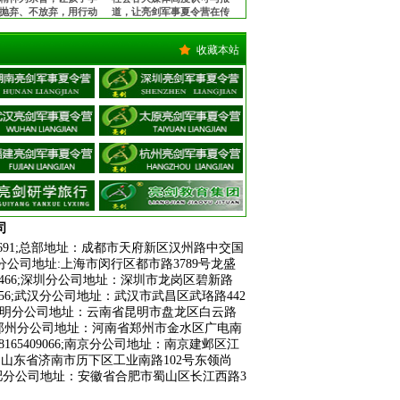
抛弃、不放弃，用行动
道，让亮剑军事夏令营在传
中华军魂的魅力，锻造
播中华军魂的征程上更加执
中国心！
著与坚定！
收藏本站
司
691
;
总部地址：成都市天府新区汉州路中交国
上海分公司地址:上海市闵行区都市路3789号龙盛
14466;深圳分公司地址：深圳市龙岗区碧新路
8356;武汉分公司地址：武汉市武昌区武珞路442
91;昆明分公司地址：云南省昆明市盘龙区白云路
788;郑州分公司地址：河南省郑州市金水区广电南
409066;
南京分公司地址：南京建邺区江
分公司地址：山东省济南市历下区工业南路102号东领尚
82;合肥分公司地址：安徽省合肥市蜀山区长江西路3