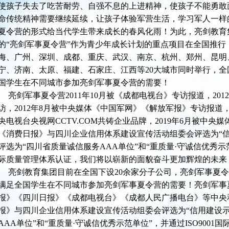
使孩子失去了吃苦耐劳、自强不息的上进精神，使孩子不能勇敢
命传统精神需要继续延续，让孩子体验军营生活，学习军人一样
夏令营的形式给当代学生带来成长的春风化雨！为此，亮剑教育
的“亮剑军事夏令营”作为青少年成长计划的重点项目在全国推行
海、广州、深圳、成都、重庆、武汉、南京、杭州、郑州、昆明
宁、济南、太原、福建、石家庄、江西等20大城市同时举行，全
国学生在不同城市参加亮剑军事夏令营的需要！
亮剑军事夏令营2011年10月被《成都电视台》专访报道，201
访，2012年8月被中央媒体《中国军网》《解放军报》专访报道，
央电视台央视网CCTV.COM共铸企业品牌，2019年6月被中
《消费日报》与四川企业信用体系建设宣传活动组委会评选为“信用
评选为“四川省质量诚信服务AAA单位”和“重质量·守诚信优秀示范单位
际质量管理体系认证，我们将以崭新的面貌奋斗更加辉煌的未来
亮剑教育集团目前在全国下设20余家分子公司，亮剑军事夏令
满足全国学生在不同城市参加亮剑军事夏令营的需要！亮剑军事
报》《四川日报》《成都电视台》《成都人民广播电台》等中央
报》与四川企业信用体系建设宣传活动组委会评选为“信用建设示
AAA单位”和“重质量·守诚信优秀示范单位”，并通过ISO9001