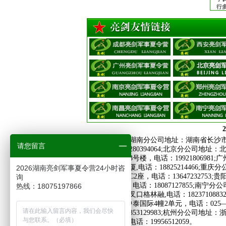
行
老
前
2
亮剑教育集团
湖南分公司地址：湖南省长沙市芙蓉区晚
请您留言
际，电话：18280394064;北京分公司地址
国际商业广场3号楼，电话：19921806981
2095号世宏大厦,电话：18825214466
2026湖南亮剑军事夏令营24小时咨
号中南国际城C2座，电话：1364723275
询
金尚俊园2栋，电话：18087127855;南
热线：18075197866
路与经三路交叉口格林融,电话：18237108832
东中路313号中泰国际4幢2单元，电话：025—862
座，电话：18853129983;杭州分公司地址
号春天大厦，电话：19956512059。