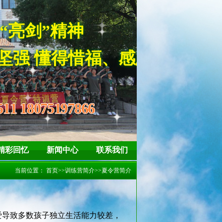
培养孩子“亮剑”精神
得惜福、感恩
511 18075197866
精彩回忆
新闻中心
联系我们
当前位置：
首页
>>
训练营简介
>>
夏令营简介
爱导致多数孩子独立生活能力较差，