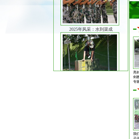
2025年风采：水到渠成
2025年风采：障碍训练
亮
剑
专
心
志
同
队
2025年风采：魔鬼训练
我
子