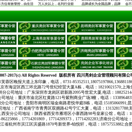
多方位有效管控，由生活
万人次以上，名列行业前
品牌成长为全国品牌，品牌
会不
师24小时监护，并在入营
茅！获得家长与学生的充分
知名度和影响力与日俱增，
诠释
为每一位孩子购买保险。
肯定和赞誉，让全国的孩子
安全、正规，值得信赖！
亿万
都能在不同的城市参加亮剑
军事夏令营！
007-2017(c) All Rights Reserved
版权所有
四川亮剑企业管理顾问有限公
报大道上东印象，电话，0731-85352511,18075197866,
13688118
：北京市海淀区西三环北路72号世纪经贸大厦A栋，电话：18210021570;
;广州分公司地址：广东深圳市龙岗区碧新路2095号世宏大厦,电话：188252
;重庆分公司地址：重庆市渝北区红黄路121号紫荆商业广场3幢，电话：1338964
3;贵阳分公司地址：贵阳市南明区瑞金南路君悦华庭B栋，电话:151850669
宁分公司地址：广西省南宁市青秀区双拥路42号宁汇大夏，电话：13132817
;
西安分公司地址：陕西省西安市雁塔区小寨西路98号皇家公馆，电话：18165
25866，17714201869，17714209373，17714202283;济南
：浙江省杭州市滨江区滨盛路1870号新世界•铂悦轩，电话：187575538