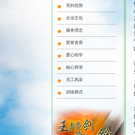
2025年风采：障碍训练
亮剑优势
企业文化
服务理念
荣誉资质
爱心助学
2025年风采：魔鬼训练
核心师资
员工风采
训练模式
2025年风采：大合照