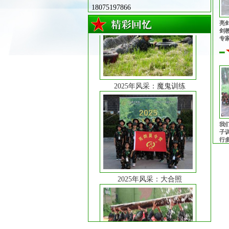
18075197866
亮
剑
专
2025年风采：魔鬼训练
心
志
同
队
我
子
2025年风采：大合照
行
老
前
2025年风采：圆木意志训练