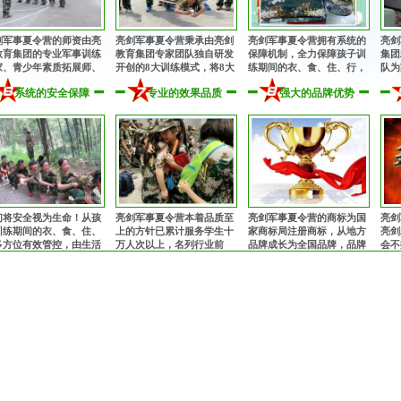
剑军事夏令营的师资由亮
亮剑军事夏令营秉承由亮剑
亮剑军事夏令营拥有系统的
亮剑
教育集团的专业军事训练
教育集团专家团队独自研发
保障机制，全力保障孩子训
集团
家、青少年素质拓展师、
开创的8大训练模式，将8大
练期间的衣、食、住、行，
队为
理健康教育专家、知名励
专业训练模式有机融为一
为孩子的训练成长提供完善
从孩
系统的安全保障
专业的效果品质
强大的品牌优势
教育专家、畅销书作者共
体，多角度、多方位提升孩
的后勤保障！
细致
组成的核心专业师资团
子的综合素质！
！
们将安全视为生命！从孩
亮剑军事夏令营本着品质至
亮剑军事夏令营的商标为国
亮剑
训练期间的衣、食、住、
上的方针已累计服务学生十
家商标局注册商标，从地方
亮剑
多方位有效管控，由生活
万人次以上，名列行业前
品牌成长为全国品牌，品牌
会不
师24小时监护，并在入营
茅！获得家长与学生的充分
知名度和影响力与日俱增，
诠释
为每一位孩子购买保险。
肯定和赞誉，让全国的孩子
安全、正规，值得信赖！
亿万
都能在不同的城市参加亮剑
军事夏令营！