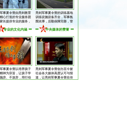
军事夏令营由亮剑教育
亮剑军事夏令营的训练基地
精心打造的专业服务团
训练设施设备齐全，军事氛
家长提供专业的服务，
围浓厚，后勤保障完善，管
子入营到离营全程提供
理规范安全，纪律作风优
专业的文化内涵
中央媒体的赞誉
、周到的服务！
良，让孩子获得持久、优良
的熏陶！
军事夏令营以培养孩子
亮剑军事夏令营创办至今被
精神为宗旨，让孩子学
社会各大媒体高度认可与报
抛弃、不放弃，用行动
道，让亮剑军事夏令营在传
中华军魂的魅力，锻造
播中华军魂的征程上更加执
中国心！
著与坚定！