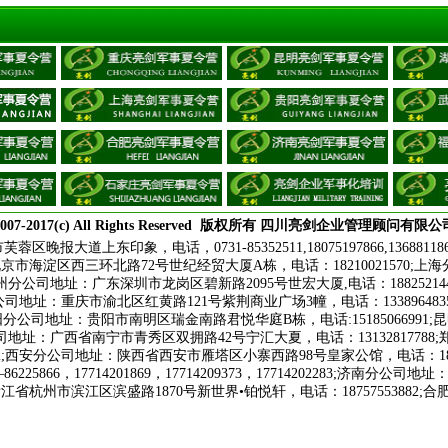
007-2017(c) All Rights Reserved
版权所有
四川亮剑企业管理顾问有限公
报大道上东印象，电话，0731-85352511,18075197866,
13688118
：北京市海淀区西三环北路72号世纪经贸大厦A栋，电话：18210021570;
;广州分公司地址：广东深圳市龙岗区碧新路2095号世宏大厦,电话：188252
;重庆分公司地址：重庆市渝北区红黄路121号紫荆商业广场3幢，电话：1338964
3;贵阳分公司地址：贵阳市南明区瑞金南路君悦华庭B栋，电话:151850669
宁分公司地址：广西省南宁市青秀区双拥路42号宁汇大夏，电话：13132817
;
西安分公司地址：陕西省西安市雁塔区小寨西路98号皇家公馆，电话：18165
25866，17714201869，17714209373，17714202283;济南
：浙江省杭州市滨江区滨盛路1870号新世界•铂悦轩，电话：187575538