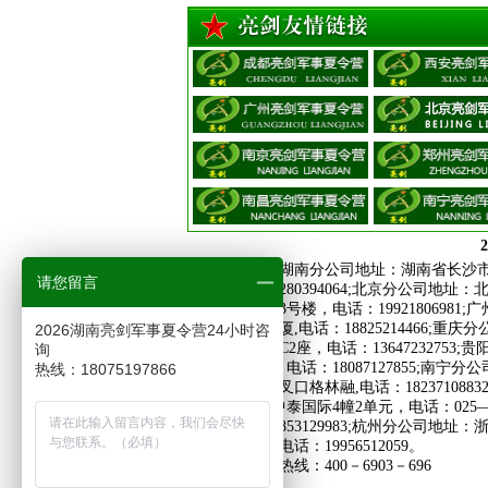
2025年风采：敬礼
2
亮剑教育集团
湖南分公司地址：湖南省长沙市芙蓉区晚
请您留言
际，电话：18280394064;北京分公司地址
国际商业广场3号楼，电话：19921806981
2095号世宏大厦,电话：18825214466
2026湖南亮剑军事夏令营24小时咨
号中南国际城C2座，电话：1364723275
询
金尚俊园2栋，电话：18087127855;南
热线：18075197866
路与经三路交叉口格林融,电话：18237108832
2025年风采：水到渠成
东中路313号中泰国际4幢2单元，电话：025—862
座，电话：18853129983;杭州分公司地址
号春天大厦，电话：19956512059。
全国免费报名热线：400－6903－696