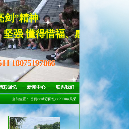
培养孩子“亮剑”精神
得惜福、感恩
511 18075197866
精彩回忆
新闻中心
联系我们
当前位置：
首页
>>
精彩回忆
>>
2020年风采