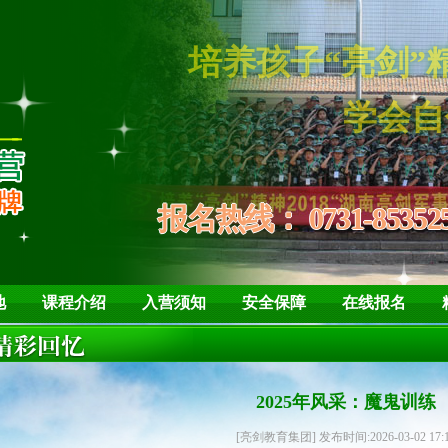
学会自信、坚强 懂
报名热线：
0731-85352
地
课程介绍
入营须知
安全保障
在线报名
2025年风采：魔鬼训练
[亮剑教育集团] 发布时间:2026-03-02 17: