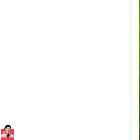
2025年风采：魔鬼训练