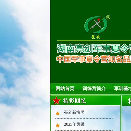
网站首页
训练营简介
军训基
亮剑新快照
2025年风采