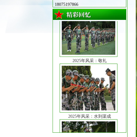
18075197866
2025年风采：敬礼
2025年风采：水到渠成
2025年风采：障碍训练