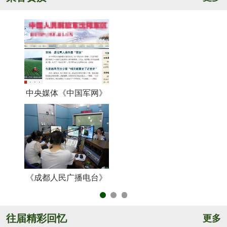
中央媒体《中国军网》
《
《成都人民广播电台》
央
往届精彩回忆
更多