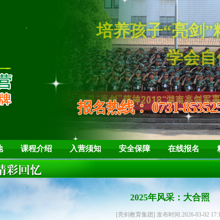
培养
学会自信、坚
报名热线：
0731-85352
地
课程介绍
入营须知
安全保障
在线报名
2025年风采：大合照
[亮剑教育集团] 发布时间:2026-03-02 17: