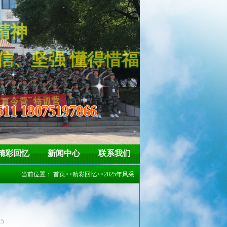
孩子“亮剑”精神
强 懂得惜福、感恩
511 18075197866
精彩回忆
新闻中心
联系我们
当前位置：
首页
>>
精彩回忆
>>
2025年风采
15