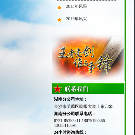
2013年风采
2012年风采
2025年风采：大合照
2025年风采：圆木意志训练
湖南分公司地址：
长沙市芙蓉区晚报大道上东印象
湖南分公司联系电话：
0731-85352511 18075197866
13688118691
24小时咨询热线：