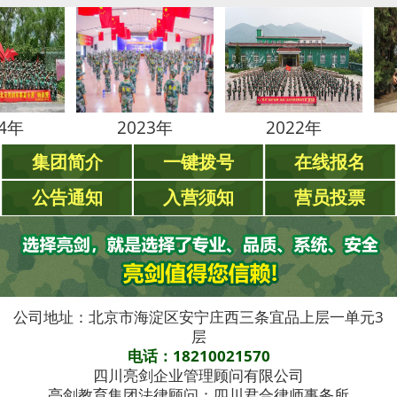
2023年
2022年
20
集团简介
一键拨号
在线报名
公告通知
入营须知
营员投票
公司地址：北京市海淀区安宁庄西三条宜品上层一单元3
层
电话：18210021570
四川亮剑企业管理顾问有限公司
亮剑教育集团法律顾问：四川君合律师事务所