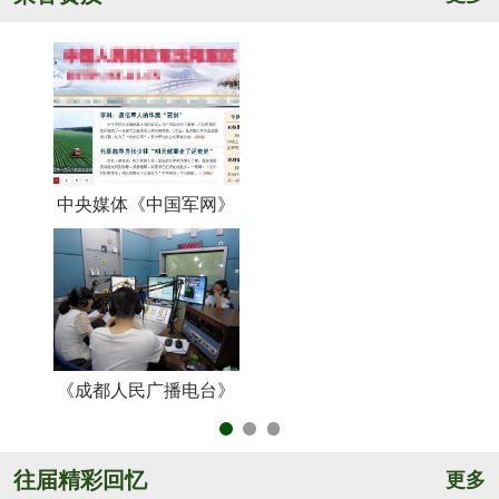
中央媒体《中国军网》
《
《成都人民广播电台》
央
往届精彩回忆
更多