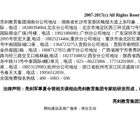
2007-2017(c) All Rights Res
亮剑教育集团
湖南分公司地址：湖南省长沙市芙蓉区晚报大道上东印象，电话，0731-
际，电话：18280394064;北京分公司地址：北京市海淀区西三环北路72号
国际商业广场3号楼，电话：19921806981;广州分公司地址：广东深圳市龙
2095号世宏大厦,电话：18825214466;重庆分公司地址：重庆市渝北区红
号中南国际城C2座，电话：13647232753;贵阳分公司地址：贵阳市南明
金尚俊园2栋，电话：18087127855;南宁分公司地址：广西省南宁市青秀
路与经三路交叉口格林融,电话：18237108832;
西安分公司地址：陕西省西安市
东中路313号中泰国际4幢2单元，电话：025—86225866，17714201869
座，电话：18853129983;杭州分公司地址：浙江省杭州市滨江区滨盛路1
号春天大厦，电话：19956512059。
全国免费报名热线：400－6903－696
法律声明：亮剑军事夏令营相关课程由亮剑教育集团专家组研发而成，
亮剑教育集团
网站建设及推广服务：
肆合互动